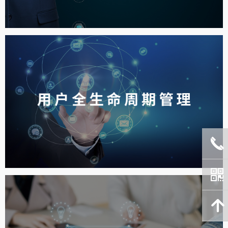
끅
낃
녕