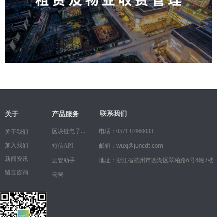
关于
联系我们
产品服务
区块链电子合同
电话：
0571-87960033
关于我们
邮箱：wuxj@juncdt.com
加入我们
短信API
新闻资讯
地址：浙江省杭州市西湖区翠柏路6号4幢7楼
云管助手
留言咨询
云罟