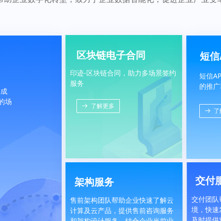
区块链电子合同
短信
印迹-区块链合同，助力多场景签约
短信A
服务
的推广
集成
的场
뀠
了解更多
뀠
了
交付
架构服务
交付
团队
售前架构团队帮助企业快速了解云
境，快速
计算及云产品，提供售前咨询服务
及时提供
和架构设计服务，结合企业当前业