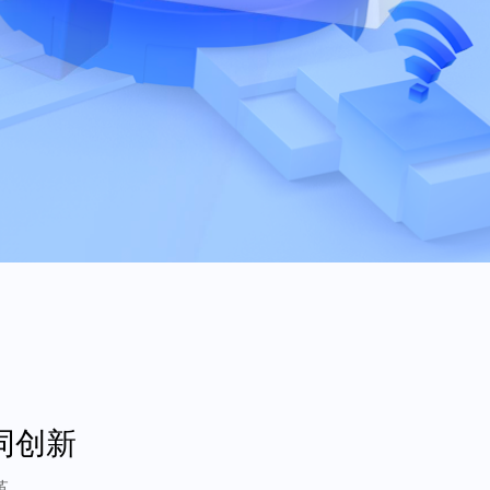
同创新
革