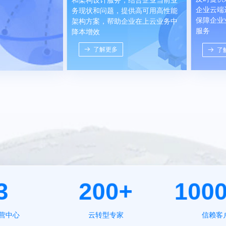
企业云端
务现状和问题，提供高可用高性能
保障企业
架构方案，帮助企业在上云业务中
服务
降本增效
뀠
了解更多
뀠
了
3
200+
100
营中心
云转型专家
信赖客