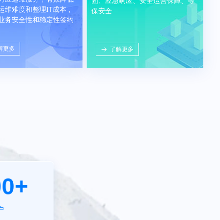
固、应急响应、安全运营保障、等
运维难度和整理IT成本，
保安全
业务安全性和稳定性签约
解更多
了解更多
뀠
00+
户